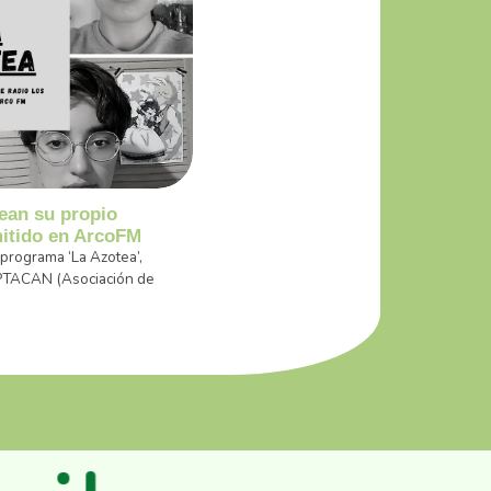
an su propio
mitido en ArcoFM
programa ‘La Azotea’,
APTACAN (Asociación de